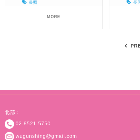
長照
長
MORE
PR
北部：
02-8521-5750
wugunshing@gmail.com