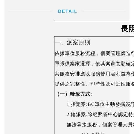
長
一、派案原則
依據單位服務流程，個案管理師進
單張供案家選擇，依其案家意願確
其服務安排應
以服務使用者利益為
提供之完整性、即時性及可近性服
（一）
輪派方式:
1.指定案:BC單位主動發掘
2.輪派案:除經照管中心認
無法承接服務，個案管理人員