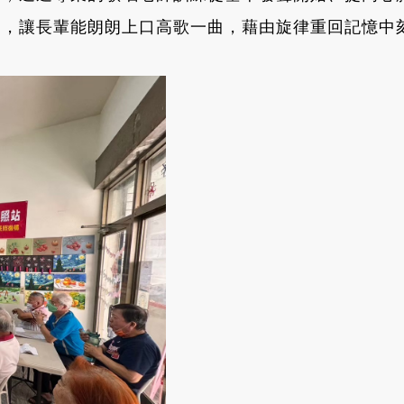
動，讓長輩能朗朗上口高歌一曲，藉由旋律重回記憶中