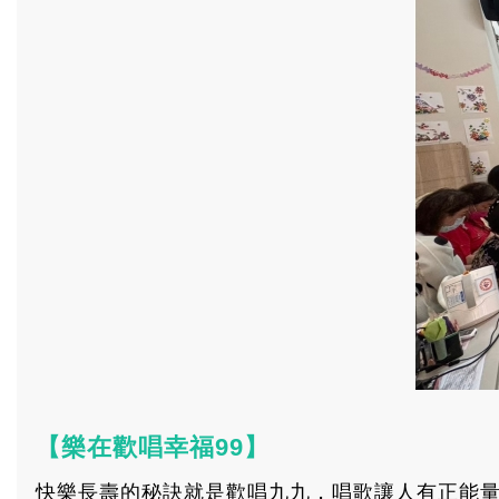
【樂在歡唱幸福99】
快樂長壽的秘訣就是歡唱九九，
唱歌讓人有正能