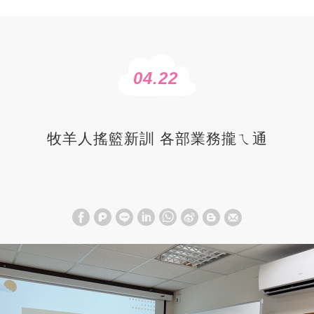
04.22
牧羊人搖籃新訓 各部業務攏ㄟ通