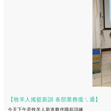
【牧羊人搖籃新訓 各部業務攏ㄟ通】
今天下午是牧羊人新進夥伴職前訓練